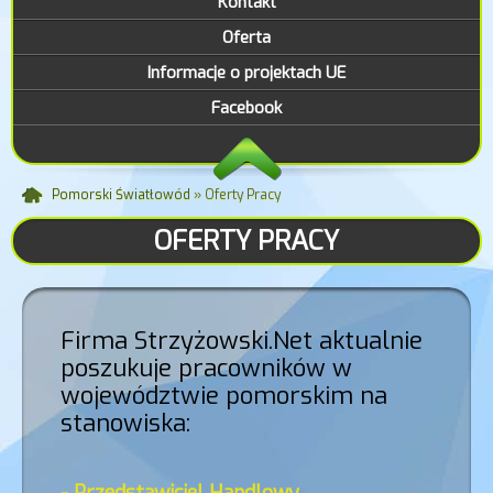
Kontakt
Oferta
Informacje o projektach UE
Facebook
Pomorski Światłowód
» Oferty Pracy
OFERTY PRACY
Firma Strzyżowski.Net aktualnie
poszukuje pracowników w
województwie pomorskim na
stanowiska:
- Przedstawiciel Handlowy